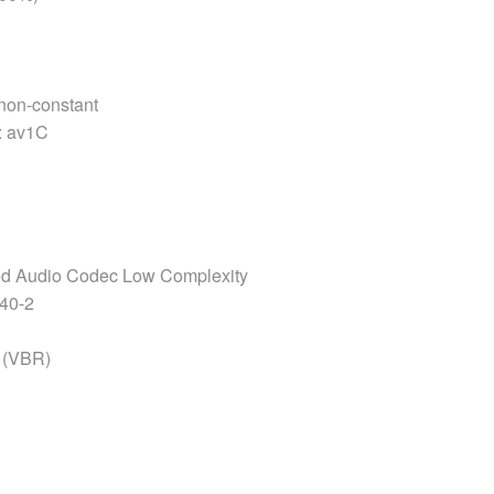
on-constant
 av1C
 Audio Codec Low Complexity
40-2
(VBR)