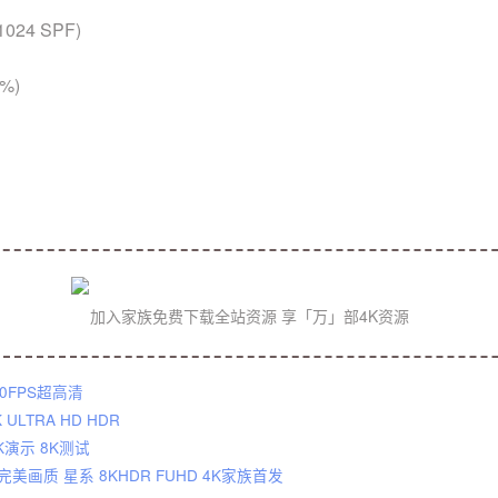
1024 SPF)
0%)
加入家族免费下载全站资源 享「万」部4K资源
K 视频 动物世界 60FPS超高清
8K ULTRA HD HDR
K演示 8K测试
8K星球宇宙空间站 完美画质 星系 8KHDR FUHD 4K家族首发