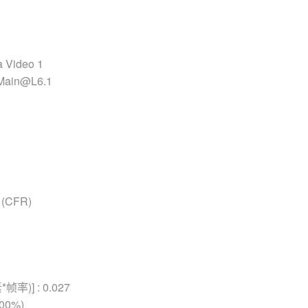
 Video 1
 Main@L6.1
(CFR)
率)] : 0.027
100%)