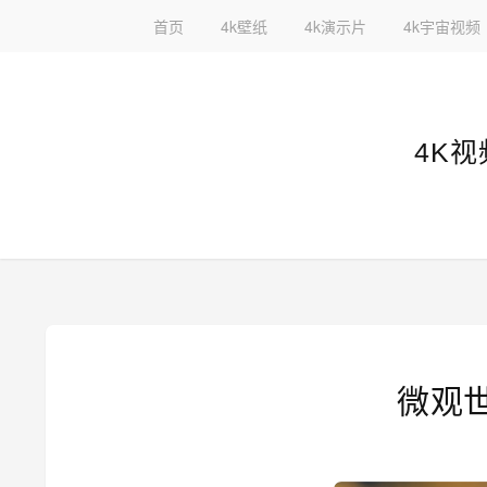
首页
4k壁纸
4k演示片
4k宇宙视频
4K视
微观世